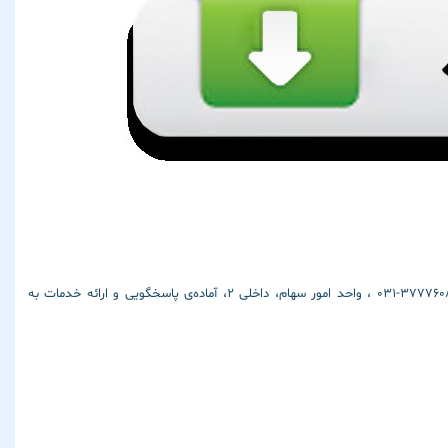
همکاران امور سهام این شرکت از طریق شماره تماس های ۳۷۷۷۵۶۷۶-۰۳۱ و ۳۷۷۷۶۰۸۱-۰۳۱ ، واحد امور سهام، داخلی ۲، آماده‌ی پاسخگویی و ارائه خدمات به