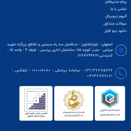
پیام مدیرعامل
تماس با ما
آلبوم دیجیتال
سوالات متداول
دانلود نرم افزار
اصفهان - بلوارکشاورز - حدفاصل سه راه سیمین و تقاطع بزرگراه شهید
میثمی - جنب کوچه 115- ساختمان اداری پردیس - طبقه ۴ - واحد ١۵ -
کدپستی:۸۱۷۷۷۹۴۸۱۷
031-37775676 - سامانه پیامکی : 100006080 - تلفکس :
03137776081