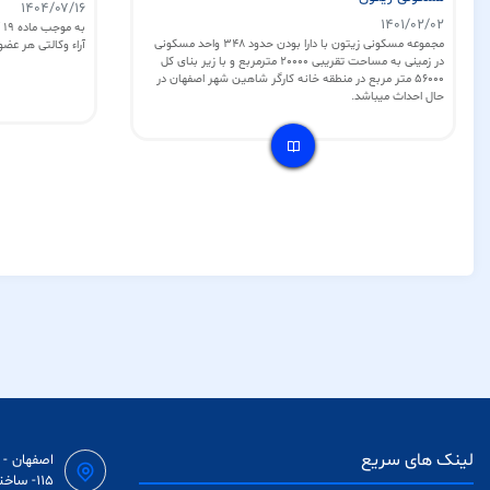
۱۴۰۴/۰۷/۱۶
۱۴۰۱/۰۲/۰۲
ب
مجموعه مسکونی زیتون با دارا بودن حدود 348 واحد مسکونی
آراء وکالتی هر عض
در زمینی به مساحت تقریبی 20000 مترمربع و با زیر بنای کل
56000 متر مربع در منطقه خانه کارگر شاهین شهر اصفهان در
حال احداث می­باشد.
لینک های سریع
اصفهان - 
115- ساختمان اداری پردیس - طبقه ۴ - واحد ١۵ - کدپستی:۸۱۷۷۷۹۴۸۱۷