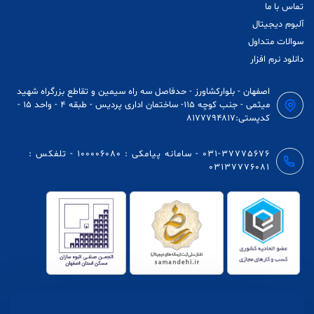
تماس با ما
آلبوم دیجیتال
سوالات متداول
دانلود نرم افزار
اصفهان - بلوارکشاورز - حدفاصل سه راه سیمین و تقاطع بزرگراه شهید
میثمی - جنب کوچه 115- ساختمان اداری پردیس - طبقه ۴ - واحد ١۵ -
کدپستی:۸۱۷۷۷۹۴۸۱۷
031-37775676 - سامانه پیامکی : 100006080 - تلفکس :
03137776081